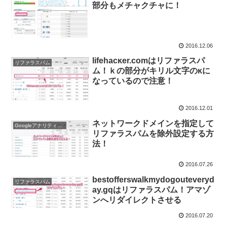
部分もメチャクチャに！
2016.12.06
lifehacĸer.comはリファラスパ
リファラスパム
ム！ｋの部分がキリル文字のĸに
なっているので注意！
2016.12.01
ネットワークドメインを指定して
Googleアナリティクスの使い方
リファラスパムを除外設定する方
法！
2016.07.26
bestofferswalkmydogouteveryd
リファラスパム
ay.gqはリファラスパム！アマゾ
ンへリダイレクトさせる
2016.07.20